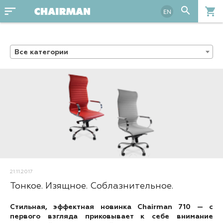
sort
search
shopping_cart
EN
Все категории
21.11.2017
Тонкое. Изящное. Соблазнительное.
Стильная, эффектная новинка Chairman 710 — с
первого взгляда приковывает к себе внимание