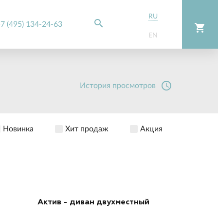
RU
search
7 (495) 134-24-63
shopping_cart
EN
access_time
История просмотров
Новинка
Хит продаж
Акция
Актив - диван двухместный