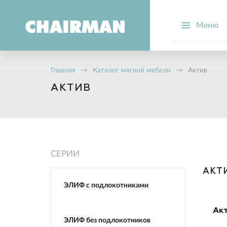
Меню
О компании
Производств
Главная
→
Каталог мягкой мебели
→
Актив
Новости
АКТИВ
Вопрос-отве
Стать дилер
СЕРИИ
АКТ
ЭЛИФ с подлокотниками
Акт
ЭЛИФ без подлокотников