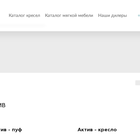
+
Каталог кресел
Каталог мягкой мебели
Наши дилеры
о
т
ом
ИВ
ив - пуф
Актив - кресло