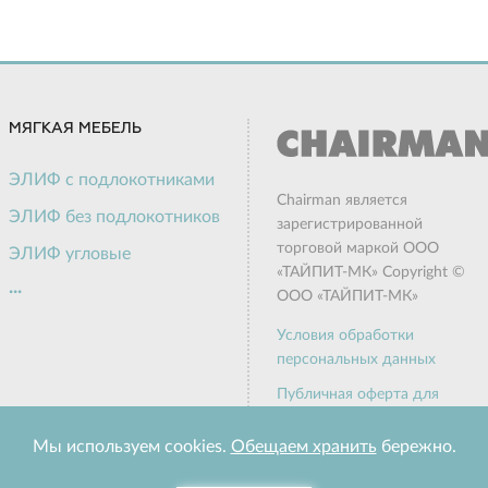
МЯГКАЯ МЕБЕЛЬ
ЭЛИФ с подлокотниками
Chairman является
ЭЛИФ без подлокотников
зарегистрированной
торговой маркой ООО
ЭЛИФ угловые
«ТАЙПИТ-МК» Copyright ©
...
ЭЛИФ пуф
ООО «ТАЙПИТ-МК»
Актив
Условия обработки
персональных данных
Алекто
Публичная оферта для
Грин
физических лиц
Честер Лайт
Мы используем cookies.
Обещаем хранить
бережно.
Доставка и оплата
Варна