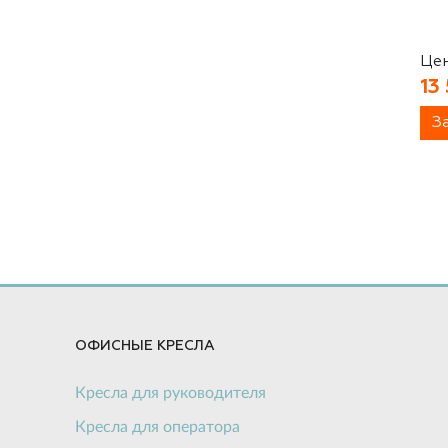
акрил / Ткань С
Цен
13 
Комбинированный Сетчатый
акрил / Ткань стандарт
З
Комбинированный Сетчатый
акрил / Натуральная кожа
Комбинированный Сетчатый
акрил / Полиэстер
ОФИСНЫЕ КРЕСЛА
Кресла для руководителя
Кресла для оператора