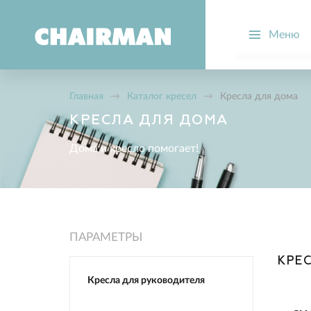
Меню
О компании
Производств
Главная
→
Каталог кресел
→
Кресла для дома
Новости
КРЕСЛА ДЛЯ ДОМА
Вопрос-отве
Дома и кресло помогает!
Стать дилер
ПАРАМЕТРЫ
КРЕ
Кресла для руководителя