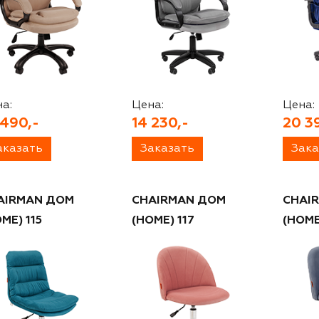
а:
Цена:
Цена:
 490,-
14 230,-
20 3
аказать
Заказать
Зака
AIRMAN ДОМ
CHAIRMAN ДОМ
CHAI
ME) 115
(HOME) 117
(HOME