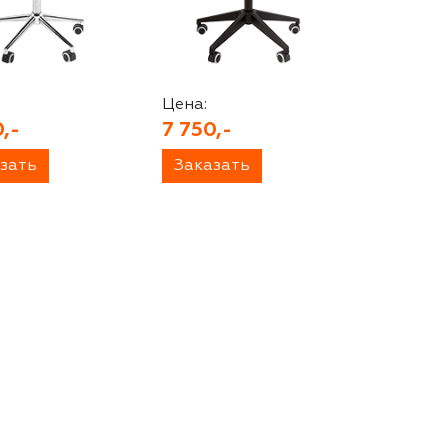
Цена:
,-
7 750,-
зать
Заказать