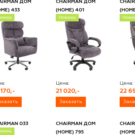
AIRMAN ДОМ
CHAIRMAN ДОМ
CHAI
OME) 433
(HOME) 401
(HOME
винка
Новинка
Новин
а:
Цена:
Цена:
 170,-
21 020,-
22 6
аказать
Заказать
Зака
AIRMAN 033
CHAIRMAN ДОМ
CHAI
винка
(HOME) 795
(HOME