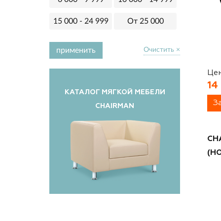
Полиэстер
до 250 кг
15 000 - 24 999
От 25 000
Ткань стандарт
применить
Очистить
×
Цен
14
КАТАЛОГ МЯГКОЙ МЕБЕЛИ
З
CHAIRMAN
CH
(HO
Ткань велюр с рисунком
Ткань велюр