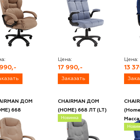
а:
Цена:
Цена:
 990,-
17 990,-
13 37
аказать
Заказать
Зака
AIRMAN ДОМ
CHAIRMAN ДОМ
CHAI
OME) 668
(HOME) 668 ЛТ (LT)
(Home
Новинка
Масса
Новин