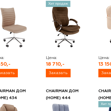
Хит продаж
а:
Цена:
Цена:
550,-
18 710,-
13 15
аказать
Заказать
Зака
AIRMAN ДОМ
CHAIRMAN ДОМ
CHAI
OME) 434
(HOME) 444
(HOME
Хит п