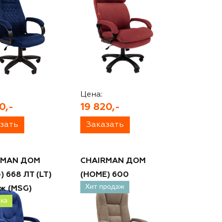
Цена:
0,-
19 820,-
зать
Заказать
RMAN ДОМ
CHAIRMAN ДОМ
) 668 ЛТ (LT)
(HOME) 600
Хит продаж
ж (MSG)
ка