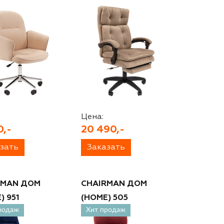
Цена:
0,-
20 490,-
зать
Заказать
RMAN ДОМ
CHAIRMAN ДОМ
) 951
(HOME) 505
родаж
Хит продаж