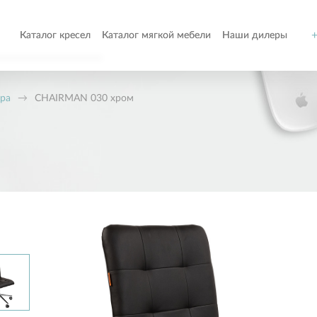
+
Каталог кресел
Каталог мягкой мебели
Наши дилеры
о
ора
→
CHAIRMAN 030 хром
т
ом