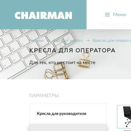
Меню
О компании
Производств
Главная
→
Каталог кресел
→
Кресла для операт
Новости
КРЕСЛА ДЛЯ ОПЕРАТОРА
Вопрос-отве
Для тех, кто не стоит на месте
Стать дилер
ПАРАМЕТРЫ
Кресла для руководителя