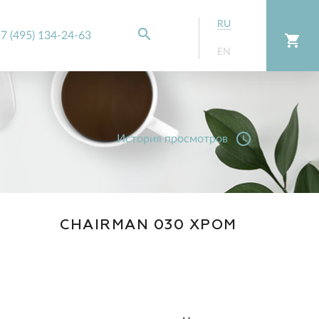
RU
search
7 (495) 134-24-63
shopping_cart
EN
access_time
История просмотров
CHAIRMAN 030 ХРОМ