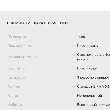
ТЕХНИЧЕСКИЕ ХАРАКТЕРИСТИКИ:
Материалы:
Ткань
Подлокотники:
Пластиковые
С возможностью фик
Механизм качания:
высоте
Крестовина:
Пластиковая
Газ. патрон:
3 класс по стандар
Ролики:
Стандарт BIFMA 5,1
Каркас:
Немонолитный
Набивка:
Вспененный полиуре