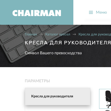
Меню
О компании
Производств
Главная
→
Каталог кресел
→
Кресла для руково
Новости
КРЕСЛА ДЛЯ РУКОВОДИТЕЛ
Вопрос-отве
Символ Вашего превосходства
Стать дилер
ПАРАМЕТРЫ
Кресла для руководителя