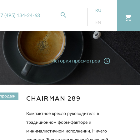
RU
search
7 (495) 134-24-63
shopping_cart
EN
access_time
История просмотров
 продаж
CHAIRMAN 289
Компактное кресло руководителя в
традиционном форм-факторе и
минималистичном исполнении. Ничего