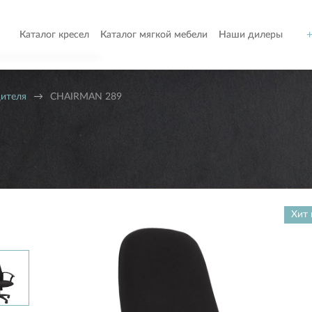
+
Каталог кресел
Каталог мягкой мебели
Наши дилеры
о
дителя
→
CHAIRMAN 289
Я
т
ом
Хит