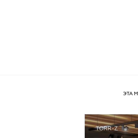
ЭТА 
TORR-Z