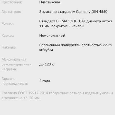
Крестовина:
Пластиковая
Газ. патрон:
3 класс по стандарту Germany DIN 4550
Стандарт BIFMA 5,1 (США), диаметр штока
Ролики:
11 мм, покрытие – нейлон
Каркас:
Немонолитный
Вспененный полиуретан плотностью 22-25
Набивка:
кг/куб.м
Максимальная
рекомендованная
до 120 кг
нагрузка:
Гарантия
2 года
производителя:
Согласно ГОСТ 19917-2014 габаритные размеры изделия указаны
с точностью +/- 20 мм.