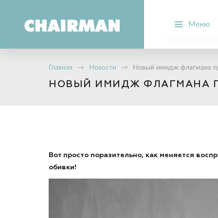
Меню
О компании
Производств
Главная
→
Новости
→
Новый имидж флагмана п
Новости
НОВЫЙ ИМИДЖ ФЛАГМАНА П
Вопрос-отве
Стать дилер
Вот просто поразительно, как меняется воспр
обивки!