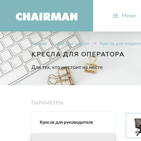
Меню
О компании
Производств
Главная
→
Каталог кресел
→
Кресла для операт
Новости
КРЕСЛА ДЛЯ ОПЕРАТОРА
Вопрос-отве
Для тех, кто не стоит на месте
Стать дилер
ПАРАМЕТРЫ
Кресла для руководителя