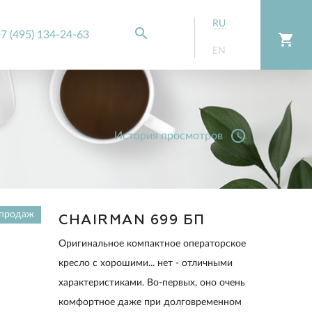
RU
search
7 (495) 134-24-63
shopping_cart
EN
access_time
История просмотров
 продаж
CHAIRMAN 699 БП
Оригинальное компактное операторское
кресло с хорошими... нет - отличными
характеристиками. Во-первых, оно очень
комфортное даже при долговременном