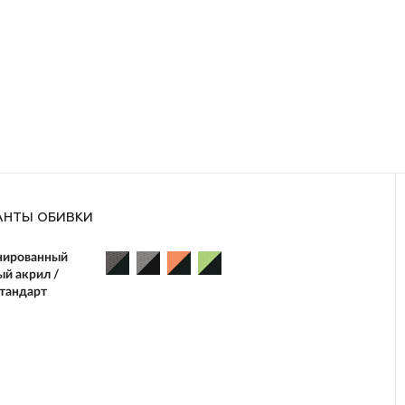
АНТЫ ОБИВКИ
нированный
ый акрил /
стандарт