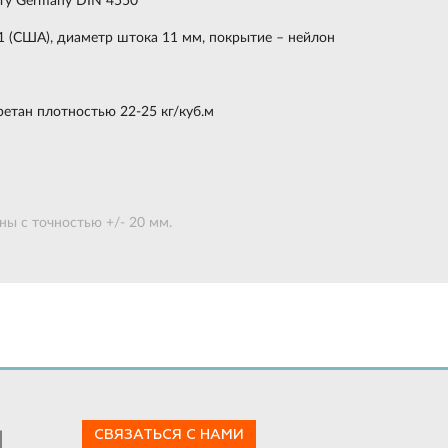
рту Germany DIN 4550
1 (США), диаметр штока 11 мм, покрытие – нейлон
етан плотностью 22-25 кг/куб.м
ы с точностью +/- 20 мм.
СВЯЗАТЬСЯ С НАМИ