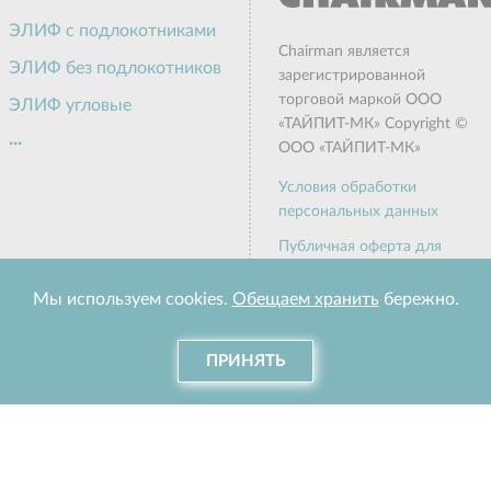
ЭЛИФ с подлокотниками
Chairman является
ЭЛИФ без подлокотников
зарегистрированной
торговой маркой ООО
ЭЛИФ угловые
«ТАЙПИТ-МК» Copyright ©
...
ЭЛИФ пуф
ООО «ТАЙПИТ-МК»
Актив
Условия обработки
персональных данных
Алекто
Публичная оферта для
Грин
физических лиц
Честер Лайт
Мы используем cookies.
Обещаем хранить
бережно.
Доставка и оплата
Варна
Отправить рекламацию
ПРИНЯТЬ
Сити
Вента
Дэрби
Наши акции
Каталог кресел
Каталог мягк
Дюна