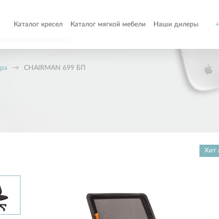
+
Каталог кресел
Каталог мягкой мебели
Наши дилеры
о
ора
→
CHAIRMAN 699 БП
т
ом
Хит