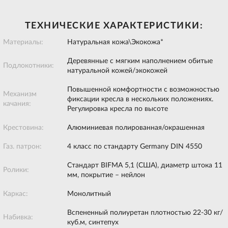
ТЕХНИЧЕСКИЕ ХАРАКТЕРИСТИКИ:
Материалы:
Натуральная кожа\Экокожа*
Деревянные с мягким наполнением обитые
Подлокотники:
натуральной кожей/экокожей
Повышенной комфортности с возможностью
Механизм
фиксации кресла в нескольких положениях.
качания:
Регулировка кресла по высоте
Крестовина:
Алюминиевая полированная/окрашенная
Газ. патрон:
4 класс по стандарту Germany DIN 4550
Стандарт BIFMA 5,1 (США), диаметр штока 11
Ролики:
мм, покрытие – нейлон
Каркас:
Монолитный
Вспененный полиуретан плотностью 22-30 кг/
Набивка:
куб.м, синтепух