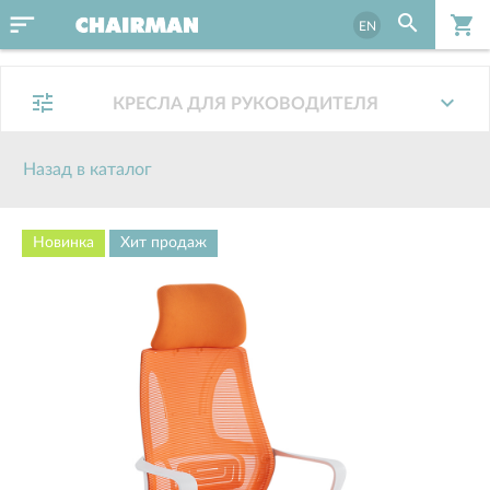
sort
search
shopping_cart
EN
tune
expand_more
КРЕСЛА ДЛЯ РУКОВОДИТЕЛЯ
Назад в каталог
Новинка
Хит продаж