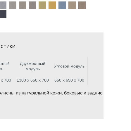
СТИКИ:
тный
Двухместный
Угловой модуль
ль
модуль
 х 700
1300 х 650 х 700
650 х 650 х 700
олнены из натуральной кожи, боковые и задние