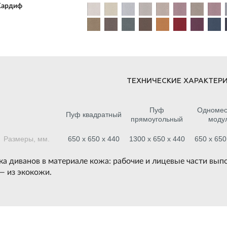
Кардиф
ТЕХНИЧЕСКИЕ ХАРАКТЕРИ
Пуф
Одномес
Пуф квадратный
прямоугольный
моду
Размеры, мм.
650 х 650 х 440
1300 х 650 х 440
650 х 650
ка диванов в материале кожа: рабочие и лицевые части вып
— из экокожи.