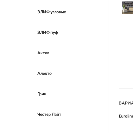
ЭЛИФ угловые
ЭЛИФ пуф
Актив
Алекто
Грин
ВАРИ
Честер Лайт
Eurolin