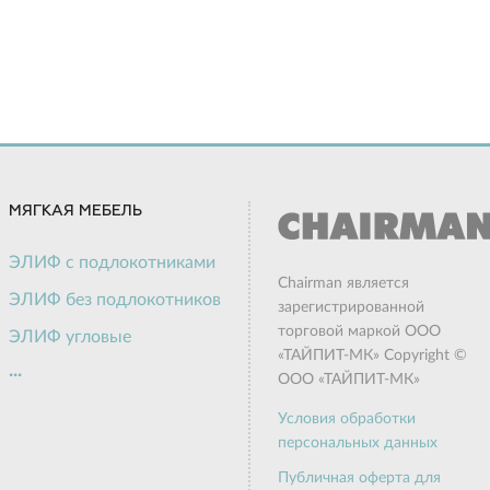
МЯГКАЯ МЕБЕЛЬ
ЭЛИФ с подлокотниками
Chairman является
ЭЛИФ без подлокотников
зарегистрированной
торговой маркой ООО
ЭЛИФ угловые
«ТАЙПИТ-МК» Copyright ©
...
ЭЛИФ пуф
ООО «ТАЙПИТ-МК»
Актив
Условия обработки
персональных данных
Алекто
Публичная оферта для
Грин