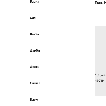
Варна
Ткань 
Сити
Вента
Дэрби
Дюна
*Обив
части 
Симпл
Парм